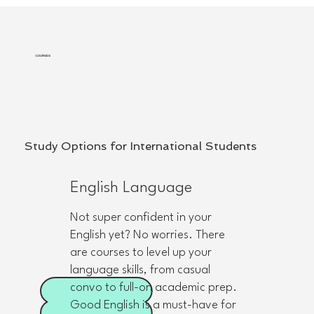
COURSES
ABOUT
All about
TT&T Services
Launched in 2022, TT&T Services is
Study Options for International Students
your go-to for everything you need
English Language
when it comes to studying abroad.
We’re here to help you navigate your
Not super confident in your
education journey in Australia from
English yet? No worries. There
are courses to level up your
our offices in Bangkok, Sydney, and
language skills, from casual
Melbourne.
convo to full-on academic prep.
Good English is a must-have for