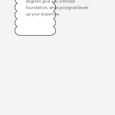
It’s no secret—studying abroad is
degrees give you a broad
foundation, while postgrad levels
exciting but also comes with its
up your expertise.
challenges. So, how do you make it
happen?
That’s where we come in. Our job is to
help you find the best fit and make
sure your journey to studying abroad
is smooth and hassle-free.