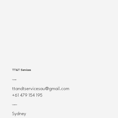
TT&T Services
Contact
ttandtservicesau@gmail.com
+61 479 154 195
Location
Sydney