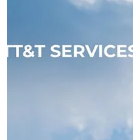
เข้าโรงเรียน และทุกคนอยากได้ความมั่นคงระยะยาว ไม่ใช่ต่อวีซ่า
ไปเรื่อยๆ แบบไม่รู้อนาคต เพราะฉะนั้นการยื่นวีซ่าอย่างเดียวไม่พอ
ครอบครัวต้องมี "แผน" ที่เชื่อม 3 เส้นทางหลักเข้าด้วยกัน คือ เรียนต่อ
(Study) 📚, PR สายทักษะ (Skilled PR) 💼 และการสปอนเซอร์
(Sponsorship) 🤝 ไม่ว่าจะจากนายจ้าง คู่สมรส หรือญาติที่มีคุณสมบัติ
💡 หลักคิดสำคัญคือ อย่าเลือกวีซ่าก่อนแล้วค่อยคิด