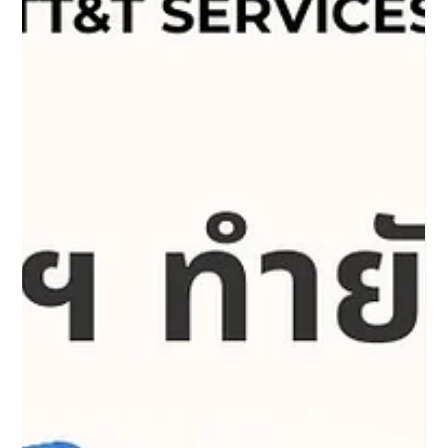
เวลา 1 ปี (Full-time equivalent)" และหน้าที่งานของคุณต้องตรงกับคำ
อธิบายอาชีพในระบบ ANZSCO ด้วย หลายคนพลาดตรงที่คิดว่าแค่
ตำแหน่งงานชื่อเดียวกันก็พอแล้ว แต่จริงๆ แล้วอิมมิเกรชั่นเขาดูที่
"ชั่วโมงรวม" และ "เนื้องานที่ทำจริง" ไม่ใช่แค่ช