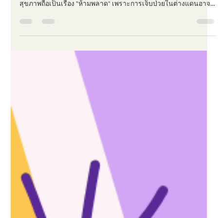
TT&T Services
May 6
1 min read
ป่วยที่ออสฯ ทำไงดี? เจาะลึก OSHC
ประกันสุขภาพที่นักเรียนต้องมี!
การก้าวเท้ามาเป็นนักเรียนนอกในออสเตรเลีย คือการผจญภัยที่ตื่น
เต้นที่สุดครั้งหนึ่งในชีวิต! แต่นอกเหนือจากการเรียนและเที่ยว เรื่อง
สุขภาพถือเป็นเรื่อง "ห้ามพลาด" เพราะการเจ็บป่วยในต่างแดนอาจ
กลายเป็นฝันร้ายถ้าน้องๆไม่มีตัวช่วยอย่าง Overseas Student Health
Cover (OSHC) OSHC ไม่ใช่แค่ข้อบังคับในการทำวีซ่า แต่มันคือเพื่อน
สนิทที่จะปกป้องทั้งสุขภาพและการเงินของน้องๆเองค่ะ 📍 5
สถานการณ์ที่ OSHC จะออกโรงช่วยน้องๆได้! 1. เมื่อ "หวัด" ไม่ยอม