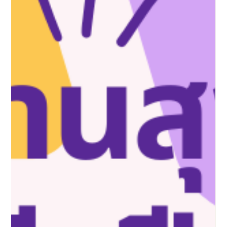
หาย (หาหมอทั่วไป/GP) ต่อให้ซดชาร้อนหรือนอนพักแค่