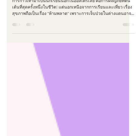
TT&T Services
May 6
1 min read
ป่วยที่ออสฯ ทำไงดี? เจาะลึก OSHC
ประกันสุขภาพที่นักเรียนต้องมี!
การก้าวเท้ามาเป็นนักเรียนนอกในออสเตรเลีย คือการผจญภัยที่ตื่น
เต้นที่สุดครั้งหนึ่งในชีวิต! แต่นอกเหนือจากการเรียนและเที่ยว เรื่อง
สุขภาพถือเป็นเรื่อง "ห้ามพลาด" เพราะการเจ็บป่วยในต่างแดนอาจ
กลายเป็นฝันร้ายถ้าน้องๆไม่มีตัวช่วยอย่าง Overseas Student Health
Cover (OSHC) OSHC ไม่ใช่แค่ข้อบังคับในการทำวีซ่า แต่มันคือเพื่อน