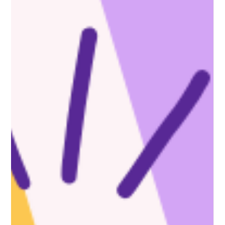
สนิทที่จะปกป้องทั้งสุขภาพและการเงินของน้องๆเองค่ะ 📍 5
สถานการณ์ที่ OSHC จะออกโรงช่วยน้องๆได้! 1. เมื่อ "หวัด" ไม่ยอม
หาย (หาหมอทั่วไป/GP) ต่อให้ซดชาร้อนหรือนอนพักแค่