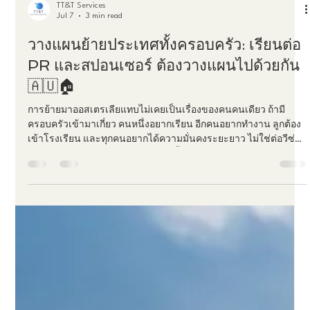
TT&T Services
Jul 7
3 min read
วางแผนย้ายประเทศทั้งครอบครัว: เรียนต่อ
PR และสปอนเซอร์ ต้องวางแผนไปด้วยกัน
🇦🇺🏠
การย้ายมาออสเตรเลียแทบไม่เคยเป็นเรื่องของคนคนเดียว ถ้ามี
ครอบครัวเข้ามาเกี่ยว คนหนึ่งอยากเรียน อีกคนอยากทำงาน ลูกต้อง
เข้าโรงเรียน และทุกคนอยากได้ความมั่นคงระยะยาว ไม่ใช่ต่อวีซ่า
ไปเรื่อยๆ แบบไม่รู้อนาคต เพราะฉะนั้นการยื่นวีซ่าอย่างเดียวไม่พอ
ครอบครัวต้องมี "แผน" ที่เชื่อม 3 เส้นทางหลักเข้าด้วยกัน คือ เรียนต่อ
(Study) 📚, PR สายทักษะ (Skilled PR) 💼 และการสปอนเซอร์
(Sponsorship) 🤝 ไม่ว่าจะจากนายจ้าง คู่สมรส หรือญาติที่มีคุณสมบัติ
💡 หลักคิดสำคัญคือ อย่าเลือกวีซ่าก่อนแล้วค่อยคิด