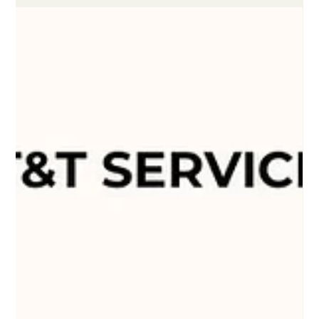
🇦🇺 ทำงาน Part-time ก็ขอวีซ่า 482
Skills in Demand ได้จริงเหรอ? (อัปเดต
2026)
คำถามยอดฮิตที่หลายคนสงสัยเวลาจะยื่นวีซ่า: "งาน Part-time ที่ทำ
อยู่เนี่ย เอามาใช้ Sponsor วีซ่า 482 Skills in Demand ได้ไหม?" คำตอบ
สั้นๆ คือ: ได้ค่ะ! งาน Part-time ก็นับนะ แต่... (มีแต่อีกแล้ว)
ประสบการณ์ทำงานของคุณต้องรวมกันแล้วเท่ากับ การทำงานเต็ม
เวลา 1 ปี (Full-time equivalent)" และหน้าที่งานของคุณต้องตรงกับคำ
อธิบายอาชีพในระบบ ANZSCO ด้วย หลายคนพลาดตรงที่คิดว่าแค่
ตำแหน่งงานชื่อเดียวกันก็พอแล้ว แต่จริงๆ แล้วอิมมิเกรชั่นเขาดูที่
"ชั่วโมงรวม" และ "เนื้องานที่ทำจริง" ไม่ใช่แค่ช