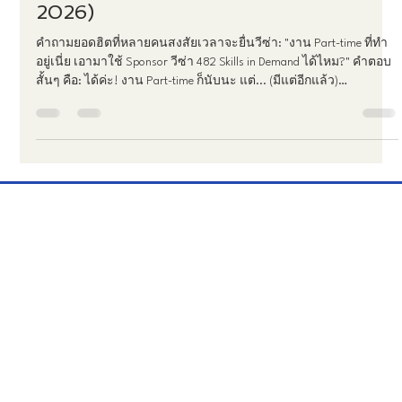
Skills in Demand ได้จริงเหรอ? (อัปเดต
2026)
คำถามยอดฮิตที่หลายคนสงสัยเวลาจะยื่นวีซ่า: "งาน Part-time ที่ทำ
อยู่เนี่ย เอามาใช้ Sponsor วีซ่า 482 Skills in Demand ได้ไหม?" คำตอบ
สั้นๆ คือ: ได้ค่ะ! งาน Part-time ก็นับนะ แต่... (มีแต่อีกแล้ว)
ประสบการณ์ทำงานของคุณต้องรวมกันแล้วเท่ากับ การทำงานเต็ม
เวลา 1 ปี (Full-time equivalent)" และหน้าที่งานของคุณต้องตรงกับคำ
อธิบายอาชีพในระบบ ANZSCO ด้วย หลายคนพลาดตรงที่คิดว่าแค่
ตำแหน่งงานชื่อเดียวกันก็พอแล้ว แต่จริงๆ แล้วอิมมิเกรชั่นเขาดูที่
"ชั่วโมงรวม" และ "เนื้องานที่ทำจริง" ไม่ใช่แค่ช
TT&T Services
MENU
Home