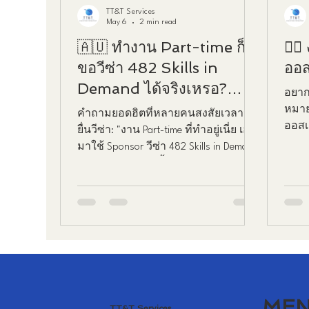
TT&T Services
May 6
2 min read
🇦🇺 ทำงาน Part-time ก็
🧑‍
ขอวีซ่า 482 Skills in
ออส
Demand ได้จริงเหรอ?
อยาก
(อัปเดต 2026)
หมาย
คำถามยอดฮิตที่หลายคนสงสัยเวลาจะ
ออสเ
ยื่นวีซ่า: "งาน Part-time ที่ทำอยู่เนี่ย เอา
หลาก
มาใช้ Sponsor วีซ่า 482 Skills in Demand
ได้ไหม?" คำตอบสั้นๆ คือ: ได้ค่ะ! งาน
Part-time ก็นับนะ แต่... (มีแต่อีกแล้ว)
ประสบการณ์ทำงานของคุณต้องรวม
กันแล้วเท่ากับ การทำงานเต็มเวลา 1 ปี
(Full-time equivalent)" และหน้าที่งาน
ของคุณต้องตรงกับคำอธิบายอาชีพใน
ระบบ ANZSCO ด้วย หลายคนพลาดตรง
ที่คิดว่าแค่ตำแหน่งงานชื่อเดียวกันก็
พอแล้ว แต่จริงๆ แล้วอิมมิเกรชั่นเขาดูที่
ME
TT&T Services