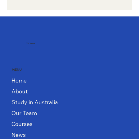
🇦🇺 ทำงาน Part-time ก็ขอวีซ่า 482
Skills in Demand ได้จริงเหรอ? (อัปเดต
2026)
TT&T Services
MENU
Home
About
Study in Australia
Our Team
Courses
News